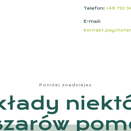
Telefon:
+48 791 9
E-mail:
kontakt.psychote
Poniżej znadziejsz
kłady niekt
szarów pom