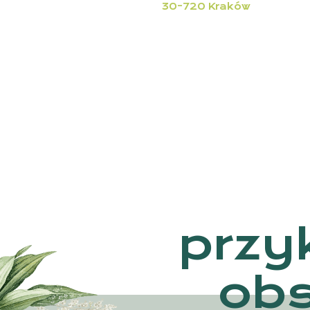
30-720 Kraków
przy
ob