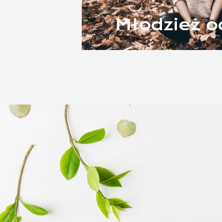
Młodzież od