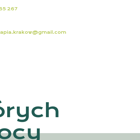
65 267
rapia.krakow@gmail.com
órych
ocy