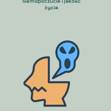
Samopoczucie i Jakość
życia